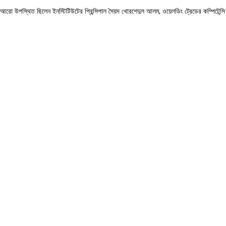
ানে আরো উপস্থিত ছিলেন ইনস্টিটিউটের প্রিন্সিপাল সৈয়দ খোরশেদুল আলম, ওয়েলডিং ট্রেডের কম্পিটেন্সি 