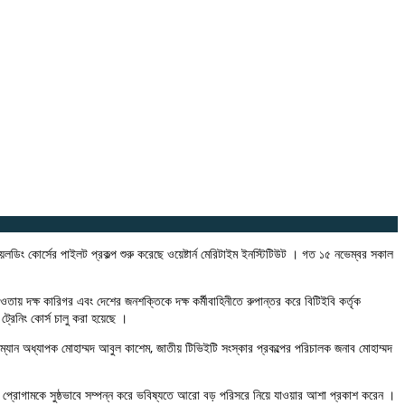
োর্সের পাইলট প্রকল্প শুরু করেছে ওয়েষ্টার্ন মেরিটাইম ইনস্টিটিউট । গত ১৫ নভেম্বর সকাল
তায় দক্ষ কারিগর এবং দেশের জনশক্তিকে দক্ষ কর্মীবাহিনীতে রুপান্তর করে বিটিইবি কর্তৃক
 ট্রেনিং কোর্স চালু করা হয়েছে ।
চেয়ারম্যান অধ্যাপক মোহাম্মদ আবুল কাশেম, জাতীয় টিভিইটি সংস্কার প্রকল্পের পরিচালক জনাব মোহাম্মদ
া এই প্রোগামকে সুষ্ঠভাবে সম্পন্ন করে ভবিষ্যতে আরো বড় পরিসরে নিয়ে যাওয়ার আশা প্রকাশ করেন ।