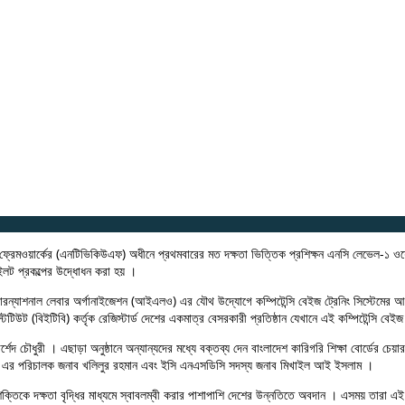
ের (এনটিভিকিউএফ) অধীনে প্রথমবারের মত দক্ষতা ভিত্তিক প্রশিক্ষন এনসি লেভেল-১ ওয়েলডিং ক
াইলট প্রকল্পের উদ্ধোধন করা হয় ।
্টারন্যাশনাল লেবার অর্গানাইজেশন (আইএলও) এর যৌথ উদ্যোগে কম্পিটেন্সি বেইজ ট্রেনিং সিস্টেমের আও
িটিউট (বিইটিবি) কর্তৃক রেজিস্টার্ড দেশের একমাত্র বেসরকারী প্রতিষ্ঠান যেখানে এই কম্পিটেন্সি বেইজ
মোর্শেদ চৌধুরী । এছাড়া অনুষ্ঠানে অন্যান্যদের মধ্যে বক্তব্য দেন বাংলাদেশ কারিগরি শিক্ষা বোর্ডের 
ইটি এর পরিচালক জনাব খলিলুর রহমান এবং ইসি এনএসডিসি সদস্য জনাব মিখাইল আই ইসলাম ।
ষ জনশক্তিকে দক্ষতা বৃদ্ধির মাধ্যমে স্বাবলম্বী করার পাশাপাশি দেশের উন্নতিতে অবদান । এসময় তার