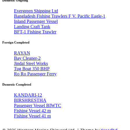
Domestic Ongoing
Evergreen Shipping Ltd
Bangladesh Fishing Trawlers F V. Pacific Eagle-1
Inland Passenger Vessel
Landing Craft Tank
BFT-1 Fishing Trawler
Foreign Completed
RAYAN
Bay Cleaner-2
Jindal Steel Works
Tug Boat 350 BHP
Ro Ro Passenger Ferry
Domestic Completed
KANDARI-12
BIRSHRESTHA
Passenger Vessel BIWTC
Fishing Vessel 42 m
Fishing Vessel 41 m