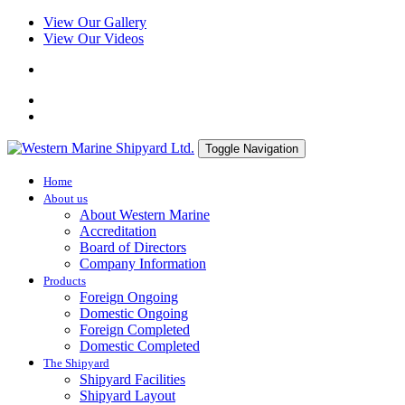
View Our Gallery
View Our Videos
Toggle Navigation
Home
About us
About Western Marine
Accreditation
Board of Directors
Company Information
Products
Foreign Ongoing
Domestic Ongoing
Foreign Completed
Domestic Completed
The Shipyard
Shipyard Facilities
Shipyard Layout